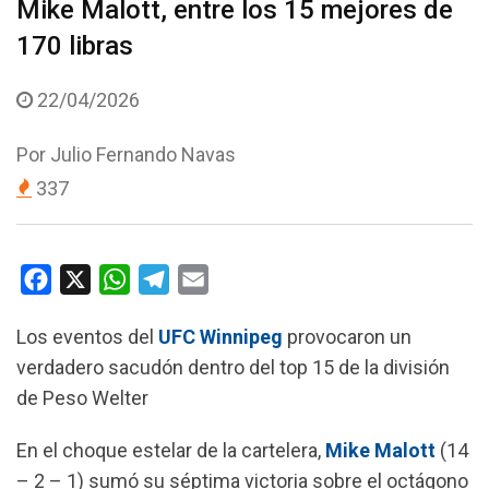
Mike Malott, entre los 15 mejores de
170 libras
22/04/2026
Por
Julio Fernando Navas
337
F
X
W
T
E
a
h
e
m
Los eventos del
UFC Winnipeg
provocaron un
c
a
l
a
verdadero sacudón dentro del top 15 de la división
e
t
e
i
de Peso Welter
b
s
g
l
o
A
r
En el choque estelar de la cartelera,
Mike Malott
(14
o
p
a
– 2 – 1) sumó su séptima victoria sobre el octágono