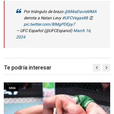
Por triángulo de brazo
@MikeDavisMMA
derrota a Natan Levy
#UFCVegas88
👏
pic.twitter.com/8lMgPDEpy7
— UFC Español (@UFCEspanol)
March 16,
2024
Te podría interesar
MMA