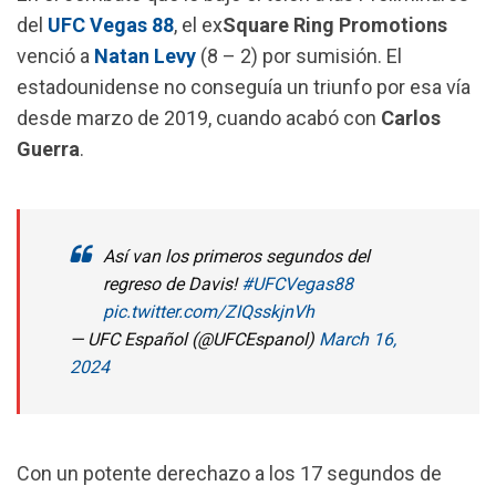
o
A
r
del
UFC
Vegas
88
, el ex
Square Ring Promotions
o
p
a
venció a
Natan
Levy
(8 – 2) por sumisión. El
k
p
m
estadounidense no conseguía un triunfo por esa vía
desde marzo de 2019, cuando acabó con
Carlos
Guerra
.
Así van los primeros segundos del
regreso de Davis!
#UFCVegas88
pic.twitter.com/ZIQsskjnVh
— UFC Español (@UFCEspanol)
March 16,
2024
Con un potente derechazo a los 17 segundos de