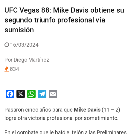
UFC Vegas 88: Mike Davis obtiene su
segundo triunfo profesional vía
sumisión
16/03/2024
Por
Diego Martínez
834
F
X
W
T
E
a
h
e
m
Pasaron cinco años para que
Mike
Davis
(11 – 2)
c
a
l
a
logre otra victoria profesional por sometimiento.
e
t
e
i
b
s
g
l
En el combate que le bajó el telón a las Preliminares