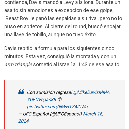
contienda, Davis mandó a Levy a la lona. Durante un
asalto sin emociones a excepción de ese golpe,
‘Beast Boy’ le ganó las espaldas a su rival, pero no lo
puso en aprietos. Al cierre del round, buscó encajar
una llave de tobillo, aunque no tuvo éxito.
Davis repitió la fórmula para los siguientes cinco
minutos. Esta vez, consiguió la montada y con un
arm
triangle
sometió al israelí al 1:43 de ese asalto.
Con sumisión regresa!
@MikeDavisMMA
#UFCVegas88
😮
pic.twitter.com/NWHT34ICWn
— UFC Español (@UFCEspanol)
March 16,
2024