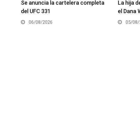
eta
La hija de Frank Mir competirá en
Joshua V
el Dana White’s Contender Series
2 será la
05/08/2026
05/08/