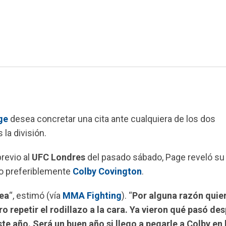
ge
desea concretar una cita ante cualquiera de los dos
la división.
revio al
UFC Londres
del pasado sábado, Page reveló su
o preferiblemente
Colby Covington
.
lea
“, estimó (vía
MMA Fighting
). “
Por alguna razón quie
o repetir el rodillazo a la cara. Ya vieron qué pasó des
te año. Será un buen año si llego a pegarle a Colby en 