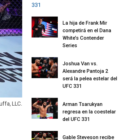
La hija de Frank Mir
competirá en el Dana
White’s Contender
Series
Joshua Van vs.
Alexandre Pantoja 2
será la pelea estelar del
UFC 331
uffa, LLC.
Arman Tsarukyan
regresa en la coestelar
del UFC 331
Gable Steveson recibe