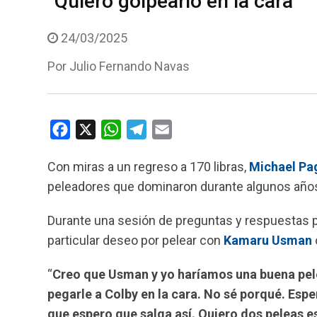
“Quiero golpearlo en la cara”
24/03/2025
Por
Julio Fernando Navas
F
X
W
T
E
a
h
e
m
Con miras a un regreso a 170 libras,
Michael Pa
c
a
l
a
peleadores que dominaron durante algunos años 
e
t
e
i
b
s
g
l
Durante una sesión de preguntas y respuestas p
o
A
r
particular deseo por pelear con
Kamaru Usman
o
p
a
k
p
m
“
Creo que Usman y yo haríamos una buena pe
pegarle a Colby en la cara. No sé porqué. Esper
que espero que salga así. Quiero dos peleas es