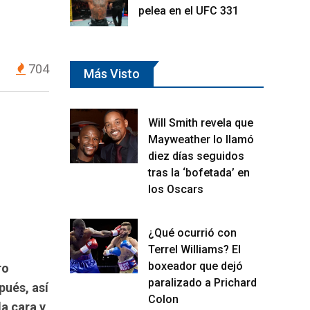
pelea en el UFC 331
704
Más Visto
Will Smith revela que
Mayweather lo llamó
diez días seguidos
tras la ‘bofetada’ en
los Oscars
¿Qué ocurrió con
Terrel Williams? El
boxeador que dejó
ro
paralizado a Prichard
pués, así
Colon
la cara y