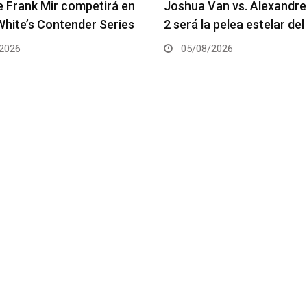
an vs. Alexandre Pantoja
Arman Tsarukyan regresa 
 pelea estelar del UFC 331
coestelar del UFC 331
2026
05/08/2026