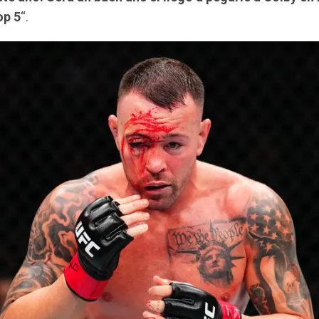
op 5
“.