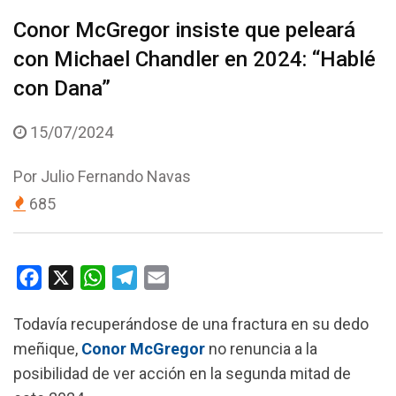
Conor McGregor insiste que peleará
con Michael Chandler en 2024: “Hablé
con Dana”
15/07/2024
Por
Julio Fernando Navas
685
F
X
W
T
E
a
h
e
m
Todavía recuperándose de una fractura en su dedo
c
a
l
a
meñique,
Conor McGregor
no renuncia a la
e
t
e
i
posibilidad de ver acción en la segunda mitad de
b
s
g
l