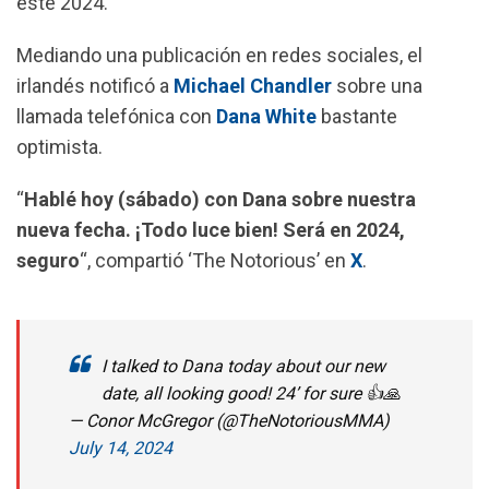
este 2024.
o
A
r
o
p
a
Mediando una publicación en redes sociales, el
k
p
m
irlandés notificó a
Michael Chandler
sobre una
llamada telefónica con
Dana White
bastante
optimista.
“
Hablé hoy (sábado) con Dana sobre nuestra
nueva fecha. ¡Todo luce bien! Será en 2024,
seguro
“, compartió ‘The Notorious’ en
X
.
I talked to Dana today about our new
date, all looking good! 24’ for sure 👍🙏
— Conor McGregor (@TheNotoriousMMA)
July 14, 2024