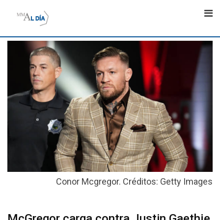
Skip
to
content
Conor Mcgregor. Créditos: Getty Images
McGregor carga contra Justin Gaethje