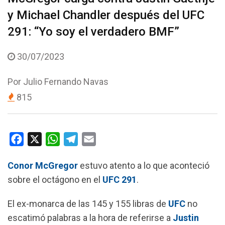
y Michael Chandler después del UFC
291: “Yo soy el verdadero BMF”
30/07/2023
Por
Julio Fernando Navas
815
F
X
W
T
E
a
h
e
m
Conor McGregor
estuvo atento a lo que aconteció
c
a
l
a
sobre el octágono en el
UFC 291
.
e
t
e
i
b
s
g
l
El ex-monarca de las 145 y 155 libras de
UFC
no
o
A
r
escatimó palabras a la hora de referirse a
Justin
o
p
a