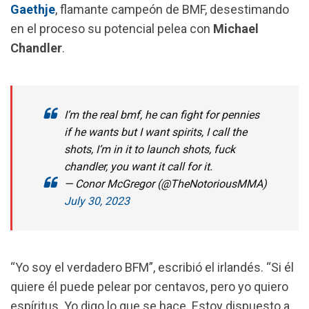
Gaethje
, flamante campeón de BMF, desestimando
k
p
m
en el proceso su potencial pelea con
Michael
Chandler
.
I’m the real bmf, he can fight for pennies
if he wants but I want spirits, I call the
shots, I’m in it to launch shots, fuck
chandler, you want it call for it.
— Conor McGregor (@TheNotoriousMMA)
July 30, 2023
“Yo soy el verdadero BFM”, escribió el irlandés. “Si él
quiere él puede pelear por centavos, pero yo quiero
espíritus. Yo digo lo que se hace. Estoy dispuesto a