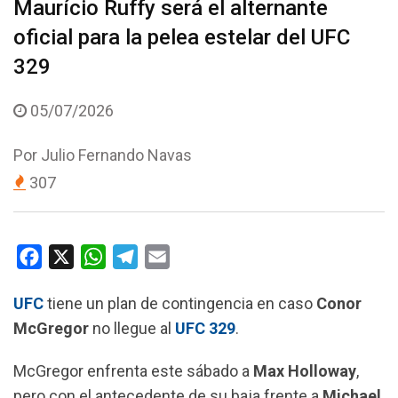
Maurício Ruffy será el alternante
oficial para la pelea estelar del UFC
329
05/07/2026
Por
Julio Fernando Navas
307
F
X
W
T
E
a
h
e
m
UFC
tiene un plan de contingencia en caso
Conor
c
a
l
a
McGregor
no llegue al
UFC 329
.
e
t
e
i
b
s
g
l
McGregor enfrenta este sábado a
Max Holloway
,
o
A
r
pero con el antecedente de su baja frente a
Michael