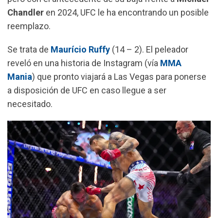
o
p
a
Chandler
en 2024, UFC le ha encontrando un posible
k
p
m
reemplazo.
Se trata de
Maurício Ruffy
(14 – 2). El peleador
reveló en una historia de Instagram (vía
MMA
Mania
) que pronto viajará a Las Vegas para ponerse
a disposición de UFC en caso llegue a ser
necesitado.