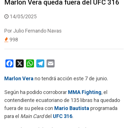
Marlon Vera queda fuera del UFC 316
14/05/2025
Por
Julio Fernando Navas
998
F
X
W
T
E
a
h
e
m
Marlon Vera
no tendrá acción este 7 de junio.
c
a
l
a
e
t
e
i
Según ha podido corroborar
MMA Fighting
, el
b
s
g
l
contendiente ecuatoriano de 135 libras ha quedado
o
A
r
fuera de su pelea con
Mario Bautista
programada
o
p
a
para el
Main Card
del
UFC 316
.
k
p
m