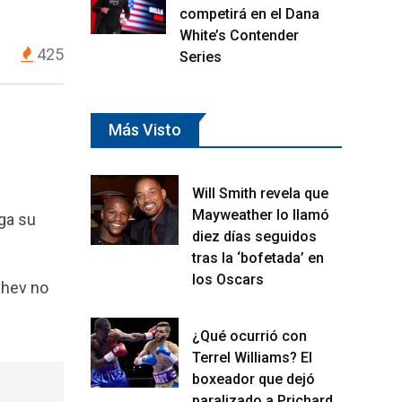
competirá en el Dana
White’s Contender
425
Series
Más Visto
Will Smith revela que
Mayweather lo llamó
ga su
diez días seguidos
tras la ‘bofetada’ en
los Oscars
chev no
¿Qué ocurrió con
Terrel Williams? El
boxeador que dejó
paralizado a Prichard