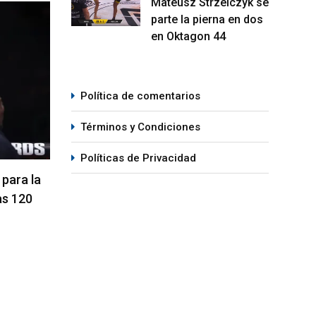
Mateusz Strzelczyk se
parte la pierna en dos
MMA
M
en Oktagon 44
Política de comentarios
Términos y Condiciones
Políticas de Privacidad
ompleta
La hija de Frank Mir competirá en
Kama
el Dana White’s Contender Series
Peso
05/08/2026
07