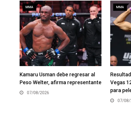
MMA
MMA
al
Resultados de los pesajes del UFC
Quillan S
tante
Vegas 120: Gamrot hace peso
pelea es
para pelea con Salkilld
06/08/
07/08/2026