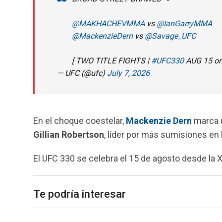
@MAKHACHEVMMA
vs
@IanGarryMMA
@MackenzieDern
vs
@Savage_UFC
[ TWO TITLE FIGHTS |
#UFC330
AUG 15 o
— UFC (@ufc)
July 7, 2026
En el choque coestelar,
Mackenzie Dern
marca u
Gillian Robertson
, líder por más sumisiones en
El UFC 330 se celebra el 15 de agosto desde la X
Te podría interesar