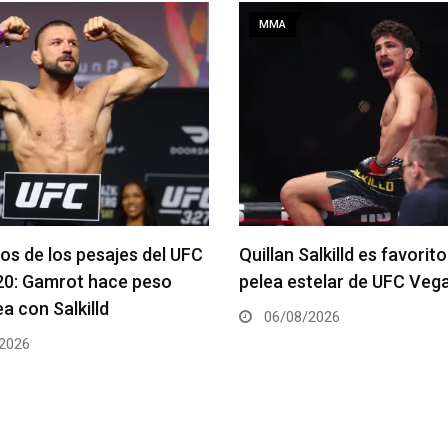
MMA
alkilld es favorito para la
Se anuncia la cartelera c
telar de UFC Vegas 120
del UFC 331
2026
06/08/2026