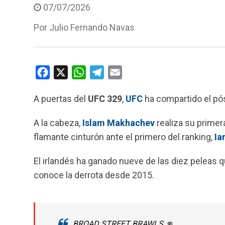
07/07/2026
Por
Julio Fernando Navas
F
X
W
T
E
a
h
e
m
A puertas del
UFC 329
,
UFC
ha compartido el pós
c
a
l
a
e
t
e
i
A la cabeza,
Islam Makhachev
realiza su primer
b
s
g
l
flamante cinturón ante el primero del ranking,
Ia
o
A
r
o
p
a
El irlandés ha ganado nueve de las diez peleas
k
p
m
conoce la derrota desde 2015.
BROAD STREET BRAWLS 👊