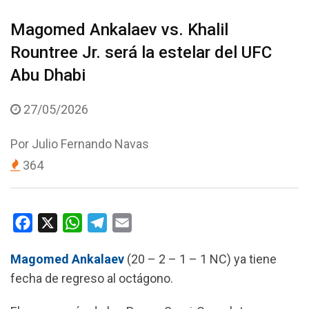
Magomed Ankalaev vs. Khalil
Rountree Jr. será la estelar del UFC
Abu Dhabi
27/05/2026
Por
Julio Fernando Navas
364
F
X
W
T
E
a
h
e
m
Magomed Ankalaev
(20 – 2 – 1 – 1 NC) ya tiene
c
a
l
a
fecha de regreso al octágono.
e
t
e
i
b
s
g
l