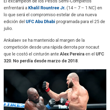
El excampeón de los Pesos Semi-Completos
o
A
r
enfrentará a
Khalil Rountree Jr.
(14 – 7 – 1 NC) en
o
p
a
lo que será el compromiso estelar de una nueva
k
p
m
edición del
UFC Abu Dhabi
programada para el 25 de
julio.
Ankalaev se ha mantenido al margen de la
competición desde una rápida derrota por nocaut
que le costó el cinturón ante
Alex Pereira
en el
UFC
320
.
No perdía desde marzo de 2018
.