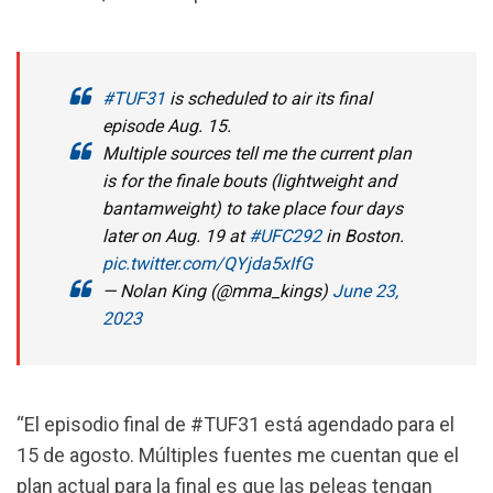
k
p
m
#TUF31
is scheduled to air its final
episode Aug. 15.
Multiple sources tell me the current plan
is for the finale bouts (lightweight and
bantamweight) to take place four days
later on Aug. 19 at
#UFC292
in Boston.
pic.twitter.com/QYjda5xIfG
— Nolan King (@mma_kings)
June 23,
2023
“El episodio final de #TUF31 está agendado para el
15 de agosto. Múltiples fuentes me cuentan que el
plan actual para la final es que las peleas tengan