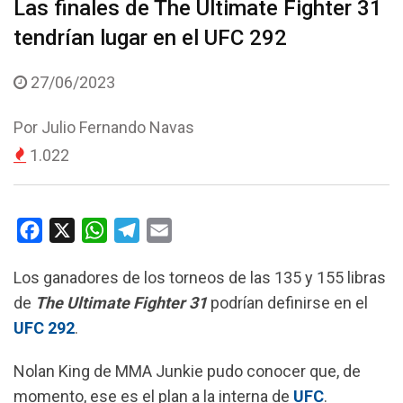
Las finales de The Ultimate Fighter 31
tendrían lugar en el UFC 292
27/06/2023
Por
Julio Fernando Navas
1.022
F
X
W
T
E
a
h
e
m
Los ganadores de los torneos de las 135 y 155 libras
c
a
l
a
de
The Ultimate Fighter 31
podrían definirse en el
e
t
e
i
UFC 292
.
b
s
g
l
o
A
r
Nolan King de MMA Junkie pudo conocer que, de
o
p
a
momento, ese es el plan a la interna de
UFC
.