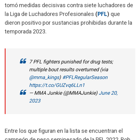
tomó medidas decisivas contra siete luchadores de
e
t
e
i
la Liga de Luchadores Profesionales
(
PFL
)
que
b
s
g
l
dieron positivo por sustancias prohibidas durante la
o
A
r
temporada 2023.
o
p
a
k
p
m
7 PFL fighters punished for drug tests;
multiple bout results overturned (via
@mma_kings
)
#PFLRegularSeason
https://t.co/GUZvq6LLn1
— MMA Junkie (@MMAJunkie)
June 20,
2023
Entre los que figuran en la lista se encuentran el
campeón de peso semipesado de la PFL 2022, Rob