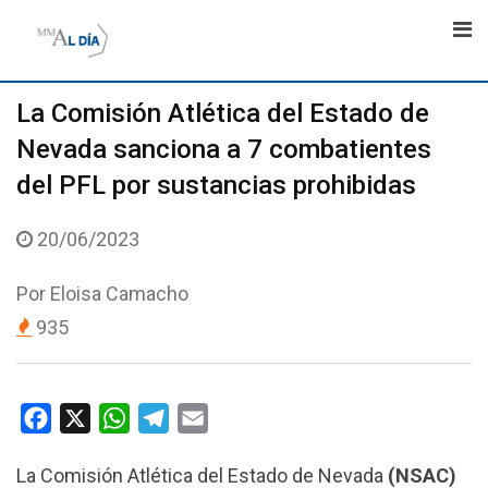
Skip
to
content
La Comisión Atlética del Estado de
Nevada sanciona a 7 combatientes
del PFL por sustancias prohibidas
20/06/2023
Por
Eloisa Camacho
935
F
X
W
T
E
a
h
e
m
La Comisión Atlética del Estado de Nevada
(NSAC)
c
a
l
a