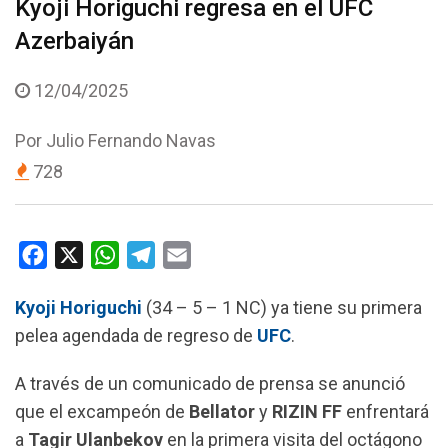
Kyoji Horiguchi regresa en el UFC
Azerbaiyán
12/04/2025
Por
Julio Fernando Navas
728
F
X
W
T
E
a
h
e
m
Kyoji Horiguchi
(34 – 5 – 1 NC) ya tiene su primera
c
a
l
a
pelea agendada de regreso de
UFC
.
e
t
e
i
b
s
g
l
A través de un comunicado de prensa se anunció
o
A
r
que el excampeón de
Bellator
y
RIZIN FF
enfrentará
o
p
a
a
Tagir Ulanbekov
en la primera visita del octágono