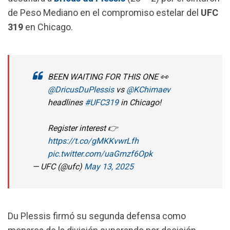
o
p
a
de Peso Mediano en el compromiso estelar del
UFC
k
p
m
319
en Chicago.
BEEN WAITING FOR THIS ONE 👀
@DricusDuPlessis
vs
@KChimaev
headlines
#UFC319
in Chicago!
Register interest 👉
https://t.co/gMKKvwrLfh
pic.twitter.com/uaGmzf6Opk
— UFC (@ufc)
May 13, 2025
Du Plessis firmó su segunda defensa como