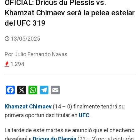
OFICIAL: Dricus du Plessis vs.
Khamzat Chimaev será la pelea estelar
del UFC 319
13/05/2025
Por
Julio Fernando Navas
1.294
F
X
W
T
E
a
h
e
m
Khamzat Chimaev
(14 – 0) finalmente tendrá su
c
a
l
a
primera oportunidad titular en
UFC
.
e
t
e
i
b
s
g
l
La tarde de este martes se anunció que el checheno
o
A
r
desafiará a
Dricus du Plessis
(23 – 2) por el cinturón