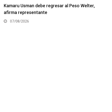
Resultados de los pesajes del UFC Vegas 120:
Gamrot hace peso para pelea con Salkilld
07/08/2026