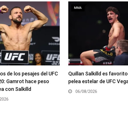
MMA
alkilld es favorito para la
Se anuncia la cartelera c
telar de UFC Vegas 120
del UFC 331
2026
06/08/2026