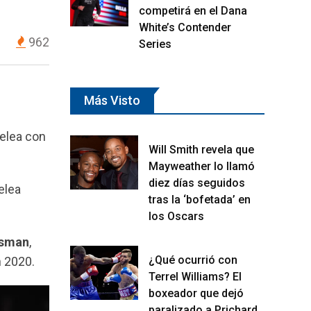
competirá en el Dana
White’s Contender
962
Series
Más Visto
pelea con
Will Smith revela que
Mayweather lo llamó
diez días seguidos
elea
tras la ‘bofetada’ en
los Oscars
Usman
,
¿Qué ocurrió con
 2020.
Terrel Williams? El
boxeador que dejó
paralizado a Prichard