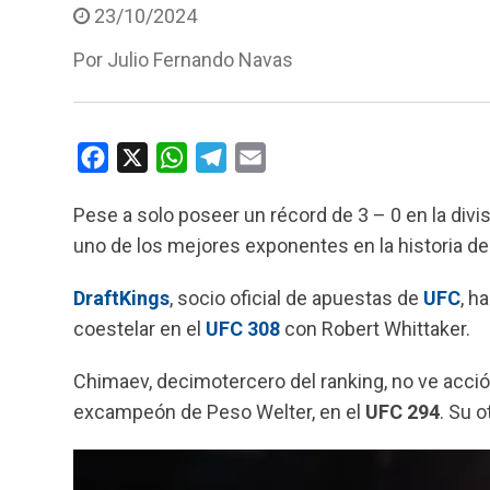
23/10/2024
Por
Julio Fernando Navas
F
X
W
T
E
a
h
e
m
Pese a solo poseer un récord de 3 – 0 en la divi
c
a
l
a
uno de los mejores exponentes en la historia de l
e
t
e
i
b
s
g
l
DraftKings
, socio oficial de apuestas de
UFC
, h
o
A
r
coestelar en el
UFC 308
con Robert Whittaker.
o
p
a
k
p
m
Chimaev, decimotercero del ranking, no ve acci
excampeón de Peso Welter, en el
UFC 294
. Su o