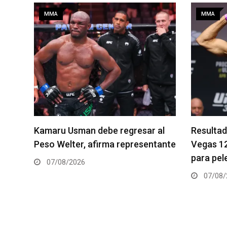
MMA
MMA
al
Resultados de los pesajes del UFC
Quillan S
tante
Vegas 120: Gamrot hace peso
pelea es
para pelea con Salkilld
06/08/
07/08/2026