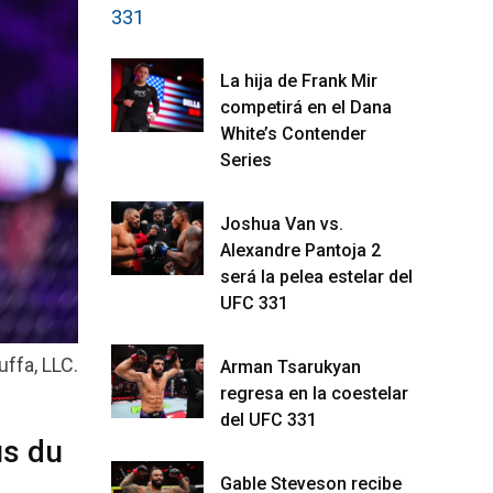
La hija de Frank Mir
competirá en el Dana
White’s Contender
Series
Joshua Van vs.
Alexandre Pantoja 2
será la pelea estelar del
UFC 331
ffa, LLC.
Arman Tsarukyan
regresa en la coestelar
del UFC 331
us du
Gable Steveson recibe