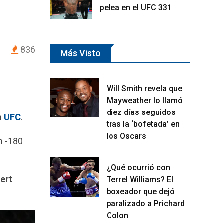
pelea en el UFC 331
836
Más Visto
Will Smith revela que
Mayweather lo llamó
diez días seguidos
en
UFC
.
tras la ‘bofetada’ en
los Oscars
n -180
¿Qué ocurrió con
ert
Terrel Williams? El
boxeador que dejó
paralizado a Prichard
Colon