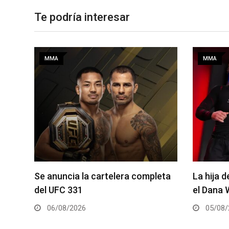
Te podría interesar
MMA
MMA
eta
La hija de Frank Mir competirá en
Joshua V
el Dana White’s Contender Series
2 será la
05/08/2026
05/08/