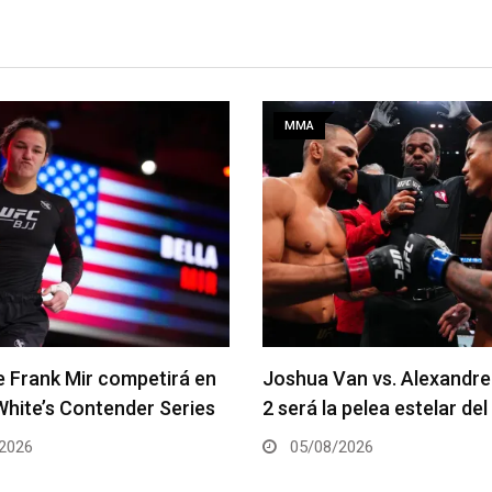
MMA
an vs. Alexandre Pantoja
Arman Tsarukyan regresa 
 pelea estelar del UFC 331
coestelar del UFC 331
2026
05/08/2026