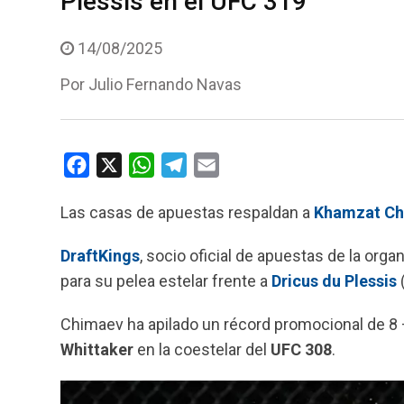
Plessis en el UFC 319
14/08/2025
Por
Julio Fernando Navas
F
X
W
T
E
a
h
e
m
Las casas de apuestas respaldan a
Khamzat Ch
c
a
l
a
e
t
e
i
DraftKings
, socio oficial de apuestas de la org
b
s
g
l
para su pelea estelar frente a
Dricus du Plessis
(
o
A
r
o
p
a
Chimaev ha apilado un récord promocional de 8 
k
p
m
Whittaker
en la coestelar del
UFC
308
.