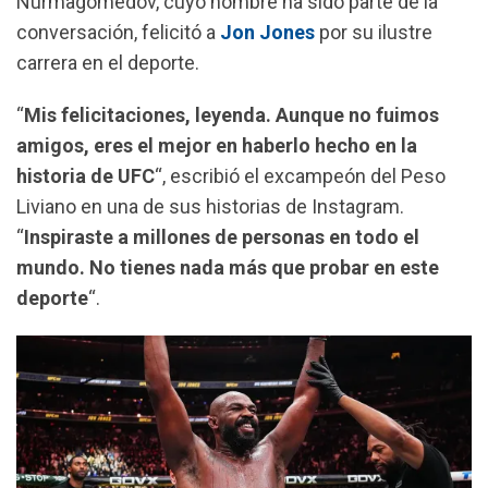
Nurmagomedov, cuyo nombre ha sido parte de la
o
A
r
conversación, felicitó a
Jon Jones
por su ilustre
o
p
a
carrera en el deporte.
k
p
m
“
Mis felicitaciones, leyenda. Aunque no fuimos
amigos, eres el mejor en haberlo hecho en la
historia de UFC
“, escribió el excampeón del Peso
Liviano en una de sus historias de Instagram.
“
Inspiraste a millones de personas en todo el
mundo. No tienes nada más que probar en este
deporte
“.