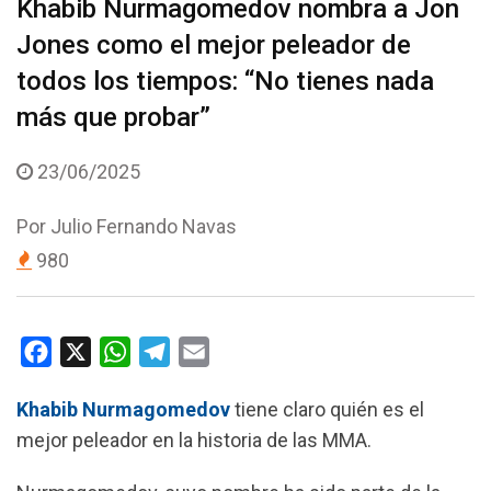
Khabib Nurmagomedov nombra a Jon
Jones como el mejor peleador de
todos los tiempos: “No tienes nada
más que probar”
23/06/2025
Por
Julio Fernando Navas
980
F
X
W
T
E
a
h
e
m
Khabib Nurmagomedov
tiene claro quién es el
c
a
l
a
mejor peleador en la historia de las MMA.
e
t
e
i
b
s
g
l