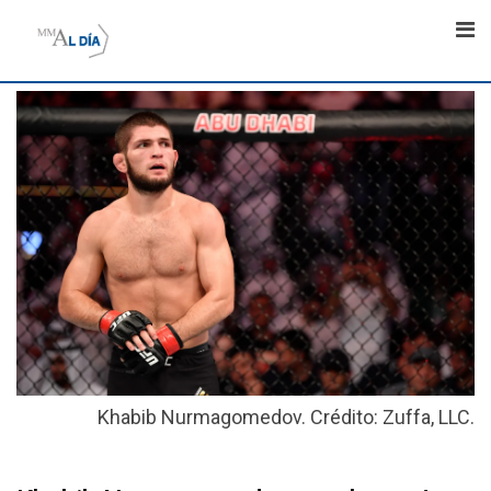
Skip
to
content
Khabib Nurmagomedov. Crédito: Zuffa, LLC.