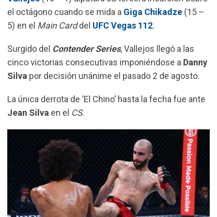
o
p
a
el octágono cuando se mida a
Giga Chikadze
(15 –
k
p
m
5) en el
Main Card
del
UFC Vegas 112
.
Surgido del
Contender Series
, Vallejos llegó a las
cinco victorias consecutivas imponiéndose a
Danny
Silva
por decisión unánime el pasado 2 de agosto.
La única derrota de ‘El Chino’ hasta la fecha fue ante
Jean Silva
en el
CS
.