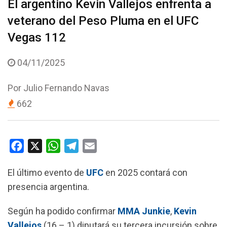
El argentino Kevin Vallejos enfrenta a
veterano del Peso Pluma en el UFC
Vegas 112
04/11/2025
Por
Julio Fernando Navas
662
F
X
W
T
E
a
h
e
m
El último evento de
UFC
en 2025 contará con
c
a
l
a
presencia argentina.
e
t
e
i
b
s
g
l
Según ha podido confirmar
MMA Junkie
,
Kevin
o
A
r
Vallejos
(16 – 1) diputará su tercera incursión sobre