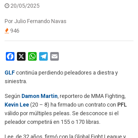
20/05/2025
Por
Julio Fernando Navas
946
F
X
W
T
E
a
h
e
m
GLF
continúa perdiendo peleadores a diestra y
c
a
l
a
siniestra.
e
t
e
i
b
s
g
l
Según
Damon Martin
, reportero de MMA Fighting,
o
A
r
Kevin Lee
(20 – 8) ha firmado un contrato con
PFL
o
p
a
válido por múltiples peleas. Se desconoce si el
k
p
m
peleador competirá en 155 o 170 libras.
Lee, de 32 años, firmó con la Global Fight League y