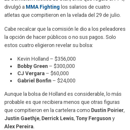
o
A
r
divulgó a
MMA Fighting
los salarios de cuatro
o
p
a
atletas que compitieron en la velada del 29 de julio.
k
p
m
Cabe recalcar que la comisión le dio a los peleadores
la opción de hacer públicos o no sus pagos. Solo
estos cuatro eligieron revelar su bolsa:
Kevin Holland – $356,000
Bobby Green
– $300,000
CJ Vergara
– $60,000
Gabriel Bonfin
– $24,000
Aunque la bolsa de Holland es considerable, lo más
probable es que recibiera menos que otras figuras
que compitieron en la cartelera como
Dustin Poirier
,
Justin Gaethje
,
Derrick Lewis
,
Tony Ferguson
y
Alex Pereira
.