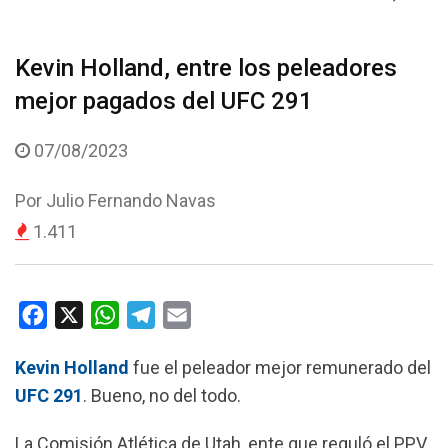
Kevin Holland, entre los peleadores
mejor pagados del UFC 291
07/08/2023
Por
Julio Fernando Navas
1.411
F
X
W
T
E
a
h
e
m
Kevin Holland
fue el peleador mejor remunerado del
c
a
l
a
UFC 291
. Bueno, no del todo.
e
t
e
i
b
s
g
l
La Comisión Atlética de Utah, ente que reguló el PPV,