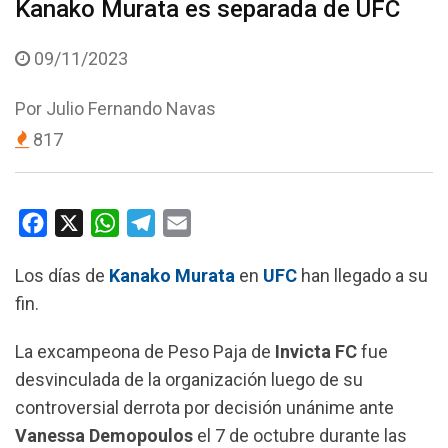
Kanako Murata es separada de UFC
09/11/2023
Por
Julio Fernando Navas
817
F
X
W
T
E
a
h
e
m
Los días de
Kanako Murata
en
UFC
han llegado a su
c
a
l
a
fin.
e
t
e
i
b
s
g
l
La excampeona de Peso Paja de
Invicta FC
fue
o
A
r
desvinculada de la organización luego de su
o
p
a
controversial derrota por decisión unánime ante
k
p
m
Vanessa Demopoulos
el 7 de octubre durante las