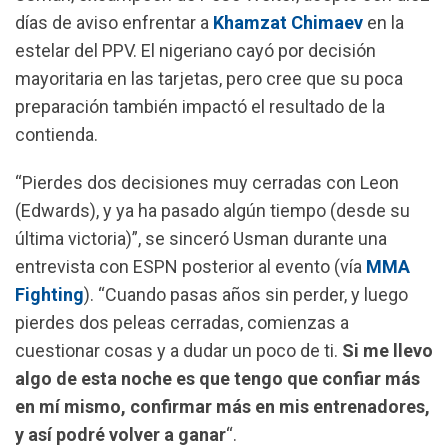
o
p
a
días de aviso enfrentar a
Khamzat Chimaev
en la
k
p
m
estelar del PPV. El nigeriano cayó por decisión
mayoritaria en las tarjetas, pero cree que su poca
preparación también impactó el resultado de la
contienda.
“Pierdes dos decisiones muy cerradas con Leon
(Edwards), y ya ha pasado algún tiempo (desde su
última victoria)”, se sinceró Usman durante una
entrevista con ESPN posterior al evento (vía
MMA
Fighting
). “Cuando pasas años sin perder, y luego
pierdes dos peleas cerradas, comienzas a
cuestionar cosas y a dudar un poco de ti.
Si me llevo
algo de esta noche es que tengo que confiar más
en mí mismo, confirmar más en mis entrenadores,
y así podré volver a ganar
“.