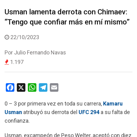
Usman lamenta derrota con Chimaev:
“Tengo que confiar más en mí mismo”
22/10/2023
Por
Julio Fernando Navas
1.197
F
X
W
T
E
a
h
e
m
0 – 3 por primera vez en toda su carrera,
Kamaru
c
a
l
a
Usman
atribuyó su derrota del
UFC 294
a su falta de
e
t
e
i
confianza.
b
s
g
l
o
A
r
Usman, excampeón de Peso Welter, aceptó con diez