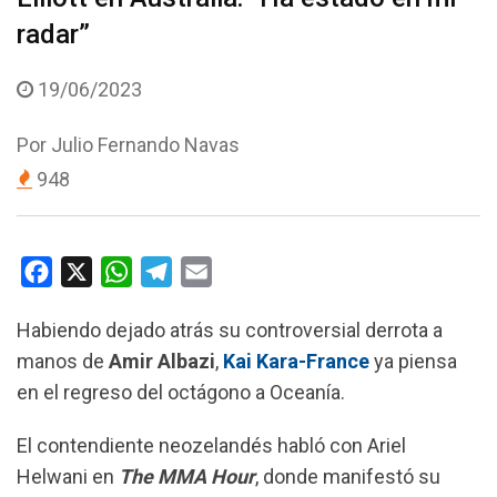
radar”
19/06/2023
Por
Julio Fernando Navas
948
F
X
W
T
E
a
h
e
m
Habiendo dejado atrás su controversial derrota a
c
a
l
a
manos de
Amir Albazi
,
Kai Kara-France
ya piensa
e
t
e
i
en el regreso del octágono a Oceanía.
b
s
g
l
o
A
r
El contendiente neozelandés habló con Ariel
o
p
a
Helwani en
The MMA Hour
, donde manifestó su
k
p
m