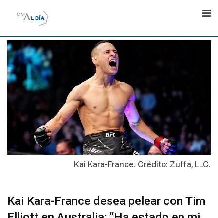
Skip
to
content
Kai Kara-France. Crédito: Zuffa, LLC.
Kai Kara-France desea pelear con Tim
Elliott en Australia: “Ha estado en mi