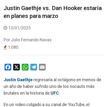
Justin Gaethje vs. Dan Hooker estaría
en planes para marzo
13/01/2025
Por
Julio Fernando Navas
1.080
F
X
W
T
E
a
h
e
m
Justin Gaethje
regresaría al octágono en menos de
c
a
l
a
un año de haber sufrido uno de los nocauts más
e
t
e
i
brutales en la historia de
UFC
.
b
s
g
l
o
A
r
En un video colgado a su canal de YouTube, el