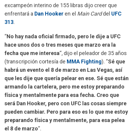
o
p
a
excampeón interino de 155 libras dijo creer que
k
p
m
enfrentará a
Dan Hooker
en el
Main Card
del
UFC
313
.
“
No hay nada oficial firmado, pero le dije a UFC
hace unos dos o tres meses que marzo era la
fecha que me interesa
“, dijo el peleador de 35 años
(transcripción cortesía de
MMA Fighting
). “
Sé que
habrá un evento el 8 de marzo en Las Vegas, así
que les dije que quería pelear en ese. Sé que están
armando la cartelera, pero me estoy preparando
física y mentalmente para esa fecha. Creo que
será Dan Hooker, pero con UFC las cosas siempre
pueden cambiar. Pero para eso es lo que me estoy
preparando física y mentalmente, para esa pelea
el 8 de marzo
“.