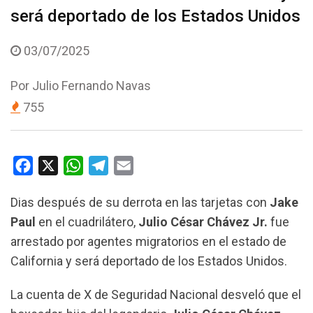
será deportado de los Estados Unidos
03/07/2025
Por
Julio Fernando Navas
755
F
X
W
T
E
a
h
e
m
Dias después de su derrota en las tarjetas con
Jake
c
a
l
a
Paul
en el cuadrilátero,
Julio César Chávez Jr.
fue
e
t
e
i
arrestado por agentes migratorios en el estado de
b
s
g
l
California y será deportado de los Estados Unidos.
o
A
r
o
p
a
La cuenta de X de Seguridad Nacional desveló que el
k
p
m