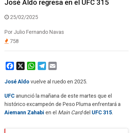
José Aldo regresa en el UFC 315
25/02/2025
Por
Julio Fernando Navas
758
F
X
W
T
E
a
h
e
m
José Aldo
vuelve al ruedo en 2025.
c
a
l
a
e
t
e
i
UFC
anunció la mañana de este martes que el
b
s
g
l
histórico excampeón de Peso Pluma enfrentará a
o
A
r
Aiemann Zahabi
en el
Main Card
del
UFC 315
.
o
p
a
k
p
m