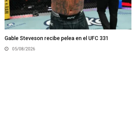
Navajo Stirling expulsa a Jan Blachowicz del top 15
de los Semi-Completos
04/08/2026