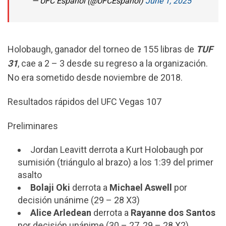
— UFC Español (@UFCEspanol)
June 1, 2025
Holobaugh, ganador del torneo de 155 libras de
TUF
31
, cae a 2 – 3 desde su regreso a la organización.
No era sometido desde noviembre de 2018.
Resultados rápidos del UFC Vegas 107
Preliminares
Jordan Leavitt derrota a Kurt Holobaugh por
sumisión (triángulo al brazo) a los 1:39 del primer
asalto
Bolaji Oki
derrota a
Michael Aswell
por
decisión unánime (29 – 28 X3)
Alice Arledean
derrota a
Rayanne dos Santos
por decisión unánime (30 – 27, 29 – 28 X2)