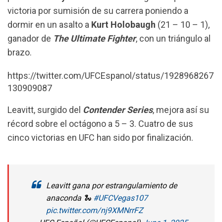
o
A
r
victoria por sumisión de su carrera poniendo a
o
p
a
dormir en un asalto a
Kurt Holobaugh
(21 – 10 – 1),
k
p
m
ganador de
The Ultimate Fighter
, con un triángulo al
brazo.
https://twitter.com/UFCEspanol/status/1928968267
130909087
Leavitt, surgido del
Contender Series
, mejora así su
récord sobre el octágono a 5 – 3. Cuatro de sus
cinco victorias en UFC han sido por finalización.
Leavitt gana por estrangulamiento de
anaconda 🐍
#UFCVegas107
pic.twitter.com/nj9XMNrrFZ