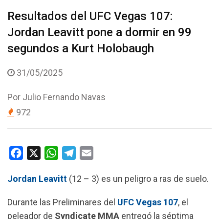
Resultados del UFC Vegas 107:
Jordan Leavitt pone a dormir en 99
segundos a Kurt Holobaugh
31/05/2025
Por
Julio Fernando Navas
972
F
X
W
T
E
a
h
e
m
Jordan Leavitt
(12 – 3) es un peligro a ras de suelo.
c
a
l
a
e
t
e
i
Durante las Preliminares del
UFC Vegas 107
, el
b
s
g
l
peleador de
Syndicate MMA
entregó la séptima