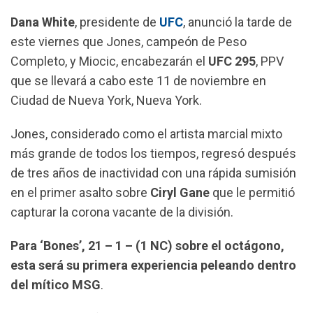
b
s
g
l
Dana White
, presidente de
UFC
, anunció la tarde de
o
A
r
este viernes que Jones, campeón de Peso
o
p
a
Completo, y Miocic, encabezarán el
UFC 295
, PPV
k
p
m
que se llevará a cabo este 11 de noviembre en
Ciudad de Nueva York, Nueva York.
Jones, considerado como el artista marcial mixto
más grande de todos los tiempos, regresó después
de tres años de inactividad con una rápida sumisión
en el primer asalto sobre
Ciryl Gane
que le permitió
capturar la corona vacante de la división.
Para ‘Bones’, 21 – 1 – (1 NC) sobre el octágono,
esta será su primera experiencia peleando dentro
del mítico MSG
.