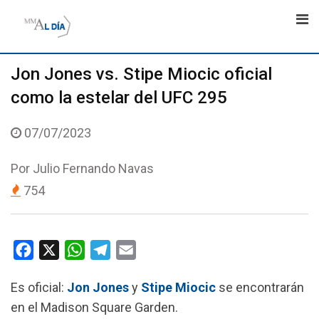
Skip
to
content
Jon Jones vs. Stipe Miocic oficial
como la estelar del UFC 295
07/07/2023
Por
Julio Fernando Navas
754
F
X
W
T
E
a
h
e
m
Es oficial:
Jon Jones
y
Stipe Miocic
se encontrarán
c
a
l
a
en el Madison Square Garden.
e
t
e
i