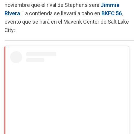
noviembre que el rival de Stephens será
Jimmie
k
p
m
Rivera
. La contienda se llevará a cabo en
BKFC 56
,
evento que se hará en el Maverik Center de Salt Lake
City: