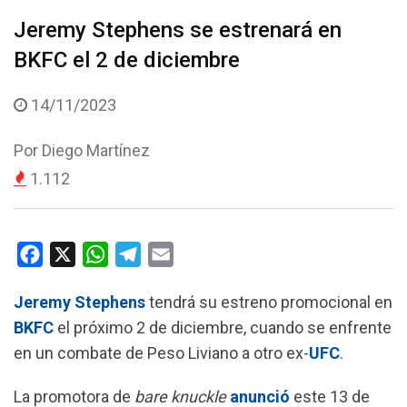
Jeremy Stephens se estrenará en
BKFC el 2 de diciembre
14/11/2023
Por
Diego Martínez
1.112
F
X
W
T
E
a
h
e
m
Jeremy Stephens
tendrá su estreno promocional en
c
a
l
a
BKFC
el próximo 2 de diciembre, cuando se enfrente
e
t
e
i
en un combate de Peso Liviano a otro ex-
UFC
.
b
s
g
l
o
A
r
La promotora de
bare knuckle
anunció
este 13 de
o
p
a