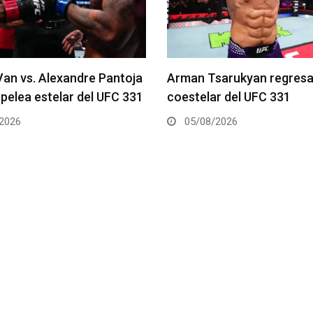
arukyan regresa en la
Gable Steveson recibe pel
r del UFC 331
UFC 331
2026
05/08/2026