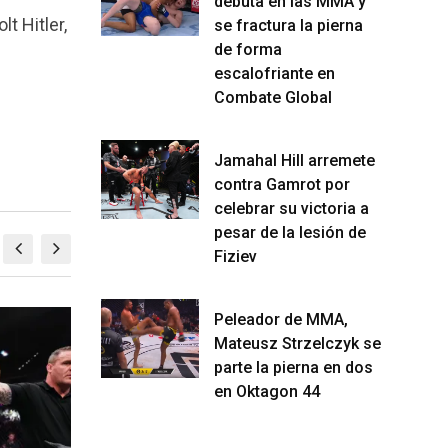
debuta en las MMA y
t Hitler,
se fractura la pierna
de forma
escalofriante en
Combate Global
Jamahal Hill arremete
contra Gamrot por
celebrar su victoria a
pesar de la lesión de
Fiziev
Peleador de MMA,
MMA
M
Mateusz Strzelczyk se
parte la pierna en dos
en Oktagon 44