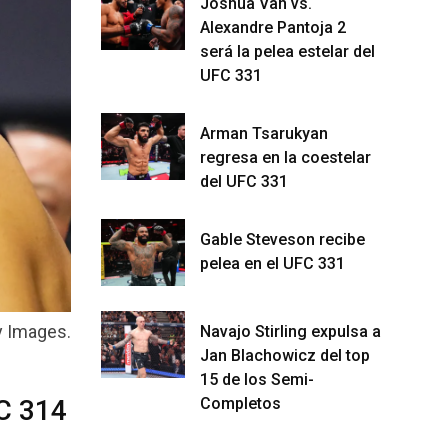
Joshua Van vs.
Alexandre Pantoja 2
será la pelea estelar del
UFC 331
Arman Tsarukyan
regresa en la coestelar
del UFC 331
Gable Steveson recibe
pelea en el UFC 331
ty Images.
Navajo Stirling expulsa a
Jan Blachowicz del top
15 de los Semi-
FC 314
Completos