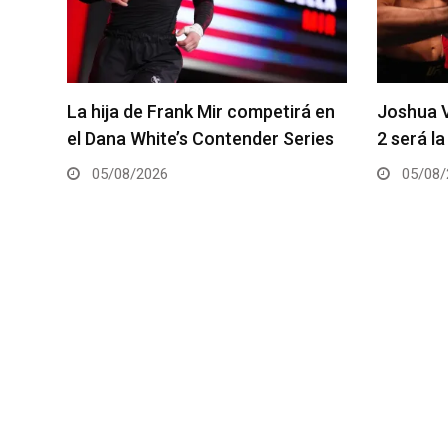
á en
Joshua Van vs. Alexandre Pantoja
Arman Ts
ies
2 será la pelea estelar del UFC 331
coestela
05/08/2026
05/08/