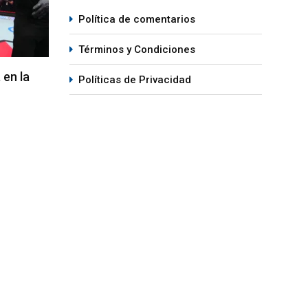
Política de comentarios
Términos y Condiciones
ea en el
Navajo Stirling expulsa a Jan
La h
Políticas de Privacidad
Blachowicz del top 15 de los Semi-
el D
Completos
05
04/08/2026