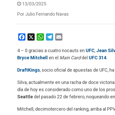
13/03/2025
Por
Julio Fernando Navas
F
X
W
T
E
a
h
e
m
4 – 0 gracias a cuatro nocauts en
UFC
,
Jean Sil
c
a
l
a
Bryce Mitchell
en el
Main Card
del
UFC 314
.
e
t
e
i
b
s
g
l
DraftKings
, socio oficial de apuestas de UFC, ha
o
A
r
o
p
a
Silva, actualmente en una racha de doce victori
k
p
m
día de hoy es considerado como uno de los pros
Seattle
del pasado 22 de febrero, noqueando en
Mitchell, decimotercero del ranking, arriba al 