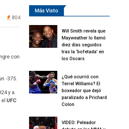
Más Visto
804
Will Smith revela que
Mayweather lo llamó
diez días seguidos
tras la ‘bofetada’ en
angre con
los Oscars
¿Qué ocurrió con
un -375.
Terrel Williams? El
boxeador que dejó
024 y a
paralizado a Prichard
 el
UFC
Colon
VIDEO: Peleador