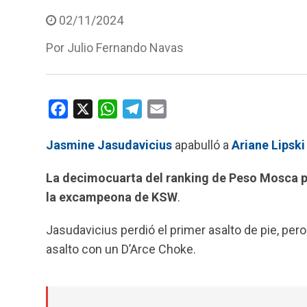
02/11/2024
Por
Julio Fernando Navas
F
X
W
T
E
a
h
e
m
Jasmine Jasudavicius
apabulló a
Ariane Lipski
c
a
l
a
e
t
e
i
La decimocuarta del ranking de Peso Mosca pu
b
s
g
l
la excampeona de KSW
.
o
A
r
o
p
a
Jasudavicius perdió el primer asalto de pie, pero
k
p
m
asalto con un D’Arce Choke.