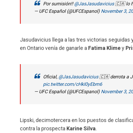
Por sumisión‼️
@JasJasudavicius
🇨🇦 lo 
— UFC Español (@UFCEspanol)
November 3, 2
Jasudavicius llega a las tres victorias seguidas
en Ontario venía de ganarle a
Fatima Klime
y
Pr
Oficial,
@JasJasudavicius
🇨🇦 derrota a 
pic.twitter.com/cHkI0yEbm6
— UFC Español (@UFCEspanol)
November 3, 2
Lipski, decimotercera en los puestos de clasific
contra la prospecta
Karine
Silva
.