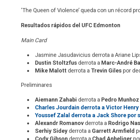
‘The Queen of Violence’ queda con un récord pr
Resultados rápidos del UFC Edmonton
Main Card
Jasmine Jasudavicius derrota a Ariane Lips
Dustin Stoltzfus
derrota a
Marc-André Bar
Mike Malott
derrota a
Trevin Giles
por de
Preliminares
Aiemann Zahabi
derrota a
Pedro Munhoz
Charles Jourdain derrota a Victor Henry 
Youssef Zalal derrota a Jack Shore por s
Alexandr Romanov
derrota a
Rodrigo Na
Serhiy Sidey
derrota a
Garrett Armfield
po
Cody Gibson
derrota a
Chad Anheliger
por