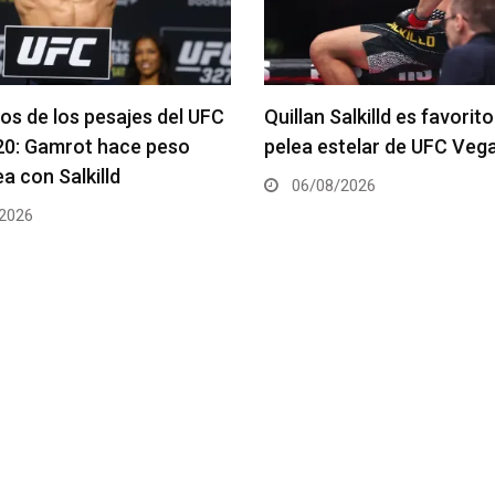
alkilld es favorito para la
Se anuncia la cartelera c
telar de UFC Vegas 120
del UFC 331
2026
06/08/2026