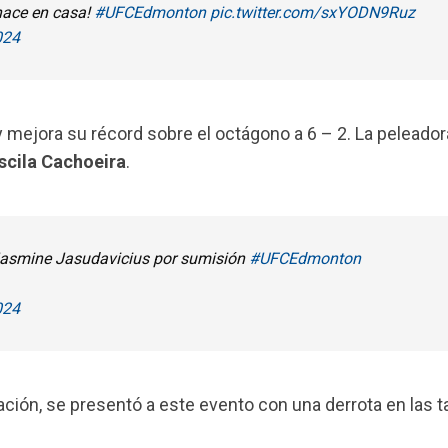
hace en casa!
#UFCEdmonton
pic.twitter.com/sxYODN9Ruz
024
 y mejora su récord sobre el octágono a 6 – 2. La peleado
iscila Cachoeira
.
Jasmine Jasudavicius por sumisión
#UFCEdmonton
024
ación, se presentó a este evento con una derrota en las t