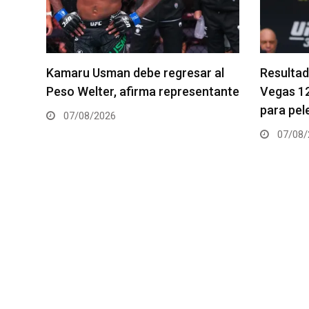
al
Resultados de los pesajes del UFC
Quillan S
tante
Vegas 120: Gamrot hace peso
pelea es
para pelea con Salkilld
06/08/
07/08/2026