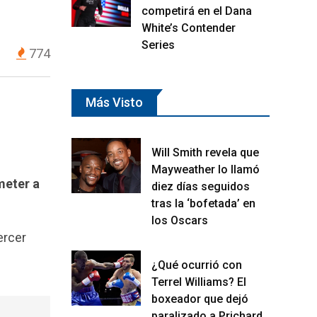
competirá en el Dana
White’s Contender
Series
774
Más Visto
Will Smith revela que
Mayweather lo llamó
meter a
diez días seguidos
tras la ‘bofetada’ en
los Oscars
ercer
¿Qué ocurrió con
Terrel Williams? El
boxeador que dejó
paralizado a Prichard