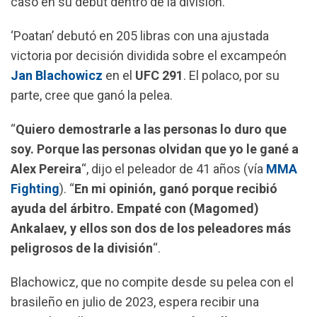
caso en su debut dentro de la división.
o
A
r
o
p
a
‘Poatan’ debutó en 205 libras con una ajustada
k
p
m
victoria por decisión dividida sobre el excampeón
Jan Blachowicz
en el
UFC 291
. El polaco, por su
parte, cree que ganó la pelea.
“
Quiero demostrarle a las personas lo duro que
soy. Porque las personas olvidan que yo le gané a
Alex Pereira
“, dijo el peleador de 41 años (vía
MMA
Fighting
). “
En mi opinión, ganó porque recibió
ayuda del árbitro. Empaté con (Magomed)
Ankalaev, y ellos son dos de los peleadores más
peligrosos de la división
“.
Blachowicz, que no compite desde su pelea con el
brasileño en julio de 2023, espera recibir una