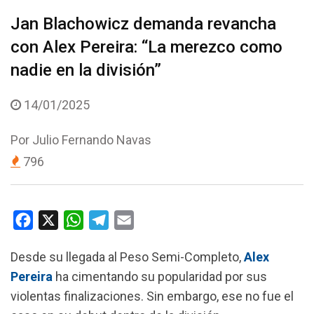
Jan Blachowicz demanda revancha
con Alex Pereira: “La merezco como
nadie en la división”
14/01/2025
Por
Julio Fernando Navas
796
F
X
W
T
E
a
h
e
m
Desde su llegada al Peso Semi-Completo,
Alex
c
a
l
a
Pereira
ha cimentando su popularidad por sus
e
t
e
i
violentas finalizaciones. Sin embargo, ese no fue el
b
s
g
l