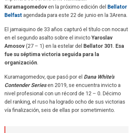
o
p
a
Kuramagomedov
en la próximo edición del
Bellator
k
p
m
Belfast
agendada para este 22 de junio en la 3Arena.
El jamaiquino de 33 años capturó el título con nocaut
en el segundo asalto sobre el invicto
Yaroslav
Amosov
(27 – 1) en la estelar del
Bellator 301
.
Esa
fue su séptima victoria seguida para la
organización
.
Kuramagomedov, que pasó por el
Dana White’s
Contender Series
en 2019, se encuentra invicto a
nivel profesional con un récord de 12 – 0. Décimo
del ranking, el ruso ha logrado ocho de sus victorias
vía finalización, seis de ellas por sometimiento.