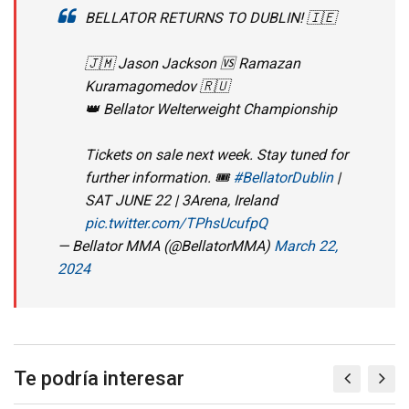
BELLATOR RETURNS TO DUBLIN! 🇮🇪
🇯🇲 Jason Jackson 🆚 Ramazan
Kuramagomedov 🇷🇺
👑 Bellator Welterweight Championship
Tickets on sale next week. Stay tuned for
further information. 🎟️
#BellatorDublin
|
SAT JUNE 22 | 3Arena, Ireland
pic.twitter.com/TPhsUcufpQ
— Bellator MMA (@BellatorMMA)
March 22,
2024
Te podría interesar