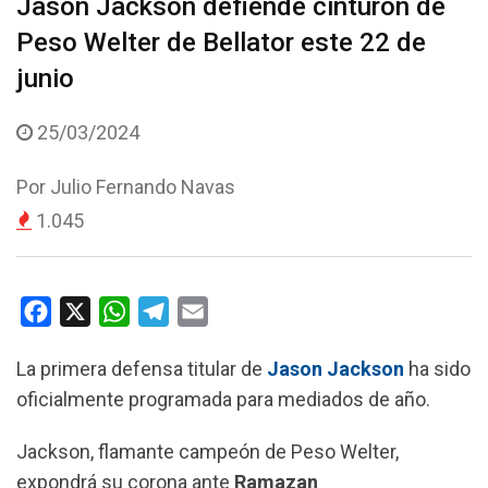
Jason Jackson defiende cinturón de
Peso Welter de Bellator este 22 de
junio
25/03/2024
Por
Julio Fernando Navas
1.045
F
X
W
T
E
a
h
e
m
La primera defensa titular de
Jason Jackson
ha sido
c
a
l
a
oficialmente programada para mediados de año.
e
t
e
i
b
s
g
l
Jackson, flamante campeón de Peso Welter,
o
A
r
expondrá su corona ante
Ramazan