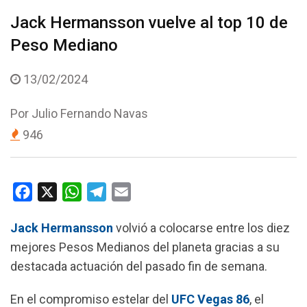
Jack Hermansson vuelve al top 10 de
Peso Mediano
13/02/2024
Por
Julio Fernando Navas
946
F
X
W
T
E
a
h
e
m
Jack Hermansson
volvió a colocarse entre los diez
c
a
l
a
mejores Pesos Medianos del planeta gracias a su
e
t
e
i
destacada actuación del pasado fin de semana.
b
s
g
l
o
A
r
En el compromiso estelar del
UFC Vegas 86
, el
o
p
a