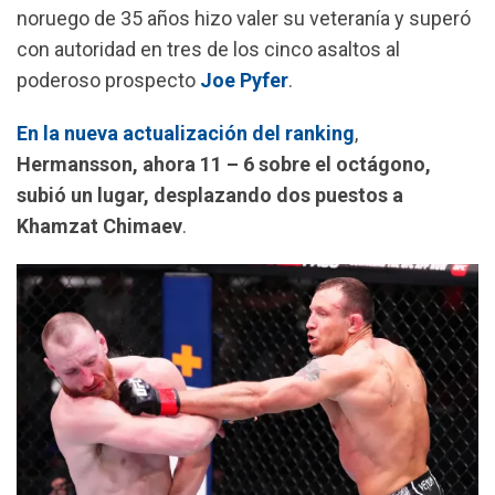
noruego de 35 años hizo valer su veteranía y superó
k
p
m
con autoridad en tres de los cinco asaltos al
poderoso prospecto
Joe Pyfer
.
En la nueva actualización del ranking
,
Hermansson, ahora 11 – 6 sobre el octágono,
subió un lugar, desplazando dos puestos a
Khamzat Chimaev
.