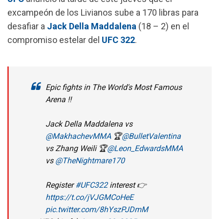
o
p
a
excampeón de los Livianos sube a 170 libras para
k
p
m
desafiar a
Jack Della Maddalena
(18 – 2) en el
compromiso estelar del
UFC 322
.
Epic fights in The World's Most Famous
Arena ‼️
Jack Della Maddalena vs
@MakhachevMMA
🏆
@BulletValentina
vs Zhang Weili 🏆
@Leon_EdwardsMMA
vs
@TheNightmare170
Register
#UFC322
interest 👉
https://t.co/jVJGMCoHeE
pic.twitter.com/8hYszPJDmM