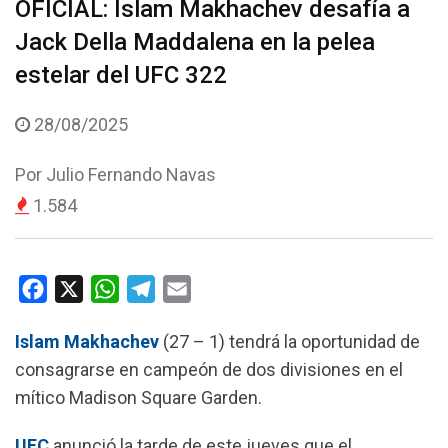
OFICIAL: Islam Makhachev desafía a
Jack Della Maddalena en la pelea
estelar del UFC 322
28/08/2025
Por
Julio Fernando Navas
1.584
F
X
W
T
E
a
h
e
m
Islam Makhachev
(27 – 1) tendrá la oportunidad de
c
a
l
a
consagrarse en campeón de dos divisiones en el
e
t
e
i
mítico Madison Square Garden.
b
s
g
l
o
A
r
UFC
anunció la tarde de este jueves que el