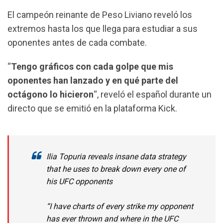
o
A
r
El campeón reinante de Peso Liviano reveló los
o
p
a
extremos hasta los que llega para estudiar a sus
k
p
m
oponentes antes de cada combate.
“
Tengo gráficos con cada golpe que mis
oponentes han lanzado y en qué parte del
octágono lo hicieron
“, reveló el español durante un
directo que se emitió en la plataforma Kick.
Ilia Topuria reveals insane data strategy
that he uses to break down every one of
his UFC opponents
“I have charts of every strike my opponent
has ever thrown and where in the UFC