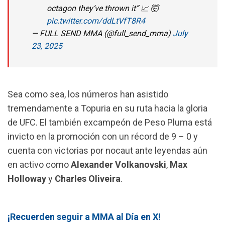
octagon they’ve thrown it” 📈 🤯
pic.twitter.com/ddLtVfT8R4
— FULL SEND MMA (@full_send_mma)
July
23, 2025
Sea como sea, los números han asistido
tremendamente a Topuria en su ruta hacia la gloria
de UFC. El también excampeón de Peso Pluma está
invicto en la promoción con un récord de 9 – 0 y
cuenta con victorias por nocaut ante leyendas aún
en activo como
Alexander Volkanovski
,
Max
Holloway
y
Charles Oliveira
.
¡Recuerden seguir a MMA al Día en X!