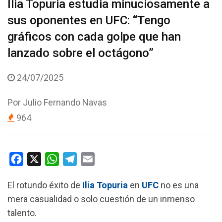
Ilia Topuria estudia minuciosamente a
sus oponentes en UFC: “Tengo
gráficos con cada golpe que han
lanzado sobre el octágono”
24/07/2025
Por
Julio Fernando Navas
964
F
X
W
T
E
a
h
e
m
El rotundo éxito de
Ilia Topuria
en
UFC
no es una
c
a
l
a
mera casualidad o solo cuestión de un inmenso
e
t
e
i
talento.
b
s
g
l