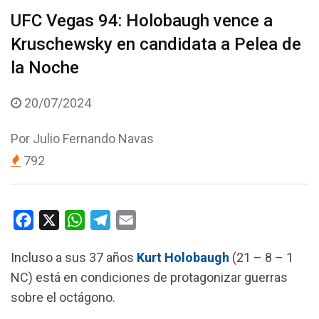
UFC Vegas 94: Holobaugh vence a
Kruschewsky en candidata a Pelea de
la Noche
20/07/2024
Por
Julio Fernando Navas
792
F
X
W
T
E
a
h
e
m
Incluso a sus 37 años
Kurt Holobaugh
(21 – 8 – 1
c
a
l
a
NC) está en condiciones de protagonizar guerras
e
t
e
i
sobre el octágono.
b
s
g
l