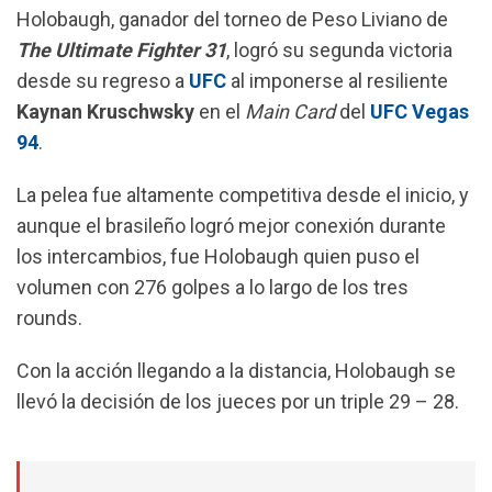
o
A
r
Holobaugh, ganador del torneo de Peso Liviano de
o
p
a
The Ultimate Fighter 31
, logró su segunda victoria
k
p
m
desde su regreso a
UFC
al imponerse al resiliente
Kaynan Kruschwsky
en el
Main Card
del
UFC Vegas
94
.
La pelea fue altamente competitiva desde el inicio, y
aunque el brasileño logró mejor conexión durante
los intercambios, fue Holobaugh quien puso el
volumen con 276 golpes a lo largo de los tres
rounds.
Con la acción llegando a la distancia, Holobaugh se
llevó la decisión de los jueces por un triple 29 – 28.