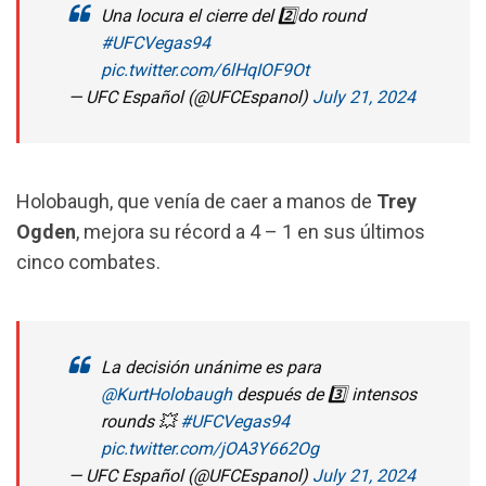
Una locura el cierre del 2️⃣do round
#UFCVegas94
pic.twitter.com/6lHqIOF9Ot
— UFC Español (@UFCEspanol)
July 21, 2024
Holobaugh, que venía de caer a manos de
Trey
Ogden
, mejora su récord a 4 – 1 en sus últimos
cinco combates.
La decisión unánime es para
@KurtHolobaugh
después de 3️⃣ intensos
rounds 💥
#UFCVegas94
pic.twitter.com/jOA3Y662Og
— UFC Español (@UFCEspanol)
July 21, 2024