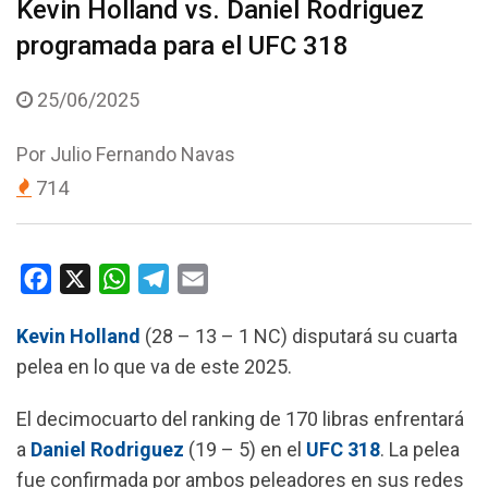
Kevin Holland vs. Daniel Rodriguez
programada para el UFC 318
25/06/2025
Por
Julio Fernando Navas
714
F
X
W
T
E
a
h
e
m
Kevin Holland
(28 – 13 – 1 NC) disputará su cuarta
c
a
l
a
pelea en lo que va de este 2025.
e
t
e
i
b
s
g
l
El decimocuarto del ranking de 170 libras enfrentará
o
A
r
a
Daniel Rodriguez
(19 – 5) en el
UFC 318
. La pelea
o
p
a
fue confirmada por ambos peleadores en sus redes