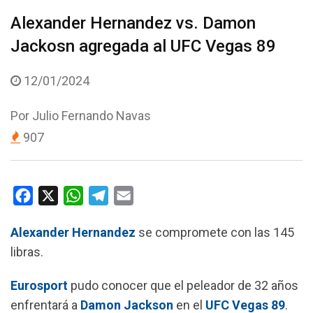
Alexander Hernandez vs. Damon
Jackosn agregada al UFC Vegas 89
12/01/2024
Por
Julio Fernando Navas
907
F
X
W
T
E
a
h
e
m
Alexander Hernandez
se compromete con las 145
c
a
l
a
libras.
e
t
e
i
b
s
g
l
Eurosport
pudo conocer que el peleador de 32 años
o
A
r
enfrentará a
Damon Jackson
en el
UFC Vegas 89
.
o
p
a