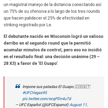
o
p
a
un magistral manejo de la distancia conectando así
k
p
m
un 75% de su ofensiva a lo largo de los tres rounds
que hacen palidecer el 25% de efectividad en
striking registrado por Le.
El debutante nacido en Wisconsin logró un valioso
derribo en el segundo round que le permitió
acumular minutos de control, pero eso no incidió
en el resultado final: una decisión unánime (29 –
28 X3) a favor de ‘El Guapo’
.
Impone sus patadas El Guapo 🇨🇴🇬🇹
#UFCVegas95
pic.twitter.com/ecqPDn4uTd
— UFC Español (@UFCEspanol)
August 11,