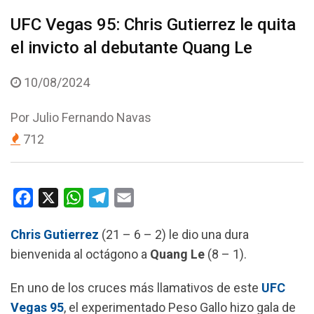
UFC Vegas 95: Chris Gutierrez le quita
el invicto al debutante Quang Le
10/08/2024
Por
Julio Fernando Navas
712
F
X
W
T
E
a
h
e
m
Chris Gutierrez
(21 – 6 – 2) le dio una dura
c
a
l
a
bienvenida al octágono a
Quang Le
(8 – 1).
e
t
e
i
b
s
g
l
En uno de los cruces más llamativos de este
UFC
o
A
r
Vegas 95
, el experimentado Peso Gallo hizo gala de