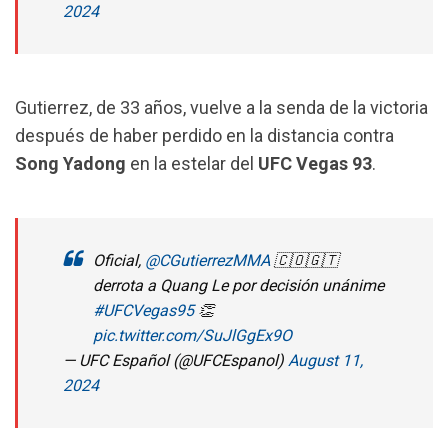
2024
Gutierrez, de 33 años, vuelve a la senda de la victoria
después de haber perdido en la distancia contra
Song Yadong
en la estelar del
UFC
Vegas 93
.
Oficial,
@CGutierrezMMA
🇨🇴🇬🇹
derrota a Quang Le por decisión unánime
#UFCVegas95
👏
pic.twitter.com/SuJlGgEx9O
— UFC Español (@UFCEspanol)
August 11,
2024