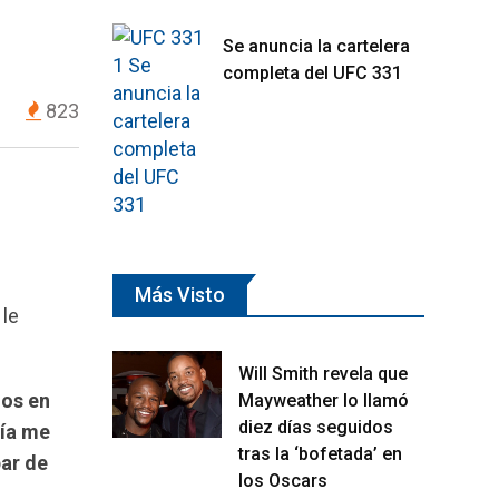
Se anuncia la cartelera
completa del UFC 331
823
Más Visto
 le
Will Smith revela que
ños en
Mayweather lo llamó
diez días seguidos
vía me
tras la ‘bofetada’ en
ar de
los Oscars