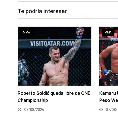
Te podría interesar
MMA
MMA
 ONE
Kamaru Usman debe regresar al
Resultad
Peso Welter, afirma representante
Vegas 1
para pele
07/08/2026
07/08/