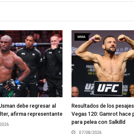
MMA
os de los pesajes del UFC
Quillan Salkilld es favorito
20: Gamrot hace peso
pelea estelar de UFC Veg
a con Salkilld
06/08/2026
2026