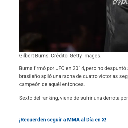
Gilbert Burns. Crédito: Getty Images.
Burns firmó por UFC en 2014, pero no despuntó 
brasileño apiló una racha de cuatro victorias se
campeón de aquél entonces.
Sexto del ranking, viene de sufrir una derrota p
¡Recuerden seguir a MMA al Día en X!