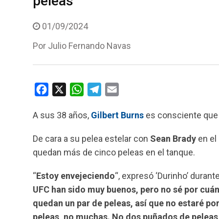
peleas”
01/09/2024
Por
Julio Fernando Navas
F
X
W
T
E
a
h
e
m
A sus 38 años,
Gilbert Burns
es consciente que 
c
a
l
a
e
t
e
i
De cara a su pelea estelar con
Sean Brady
en el
b
s
g
l
quedan más de cinco peleas en el tanque.
o
A
r
o
p
a
“
Estoy envejeciendo
“, expresó ‘Durinho’ durant
k
p
m
UFC han sido muy buenos, pero no sé por cuán
quedan un par de peleas, así que no estaré p
peleas, no muchas. No dos puñados de peleas,