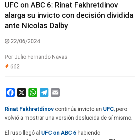
UFC on ABC 6: Rinat Fakhretdinov
alarga su invicto con decisión dividida
ante Nicolas Dalby
22/06/2024
Por
Julio Fernando Navas
662
F
X
W
T
E
a
h
e
m
Rinat Fakhretdinov
continúa invicto en
UFC
, pero
c
a
l
a
volvió a mostrar una versión deslucida de sí mismo.
e
t
e
i
b
s
g
l
El ruso llegó al
UFC on ABC 6
habiendo
o
A
r