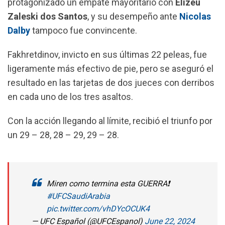
protagonizado un empate mayoritario con
Elizeu
o
p
a
Zaleski dos Santos
, y su desempeño ante
Nicolas
k
p
m
Dalby
tampoco fue convincente.
Fakhretdinov, invicto en sus últimas 22 peleas, fue
ligeramente más efectivo de pie, pero se aseguró el
resultado en las tarjetas de dos jueces con derribos
en cada uno de los tres asaltos.
Con la acción llegando al límite, recibió el triunfo por
un 29 – 28, 28 – 29, 29 – 28.
Miren como termina esta GUERRA❗️
#UFCSaudiArabia
pic.twitter.com/vhDYcOCUK4
— UFC Español (@UFCEspanol)
June 22, 2024