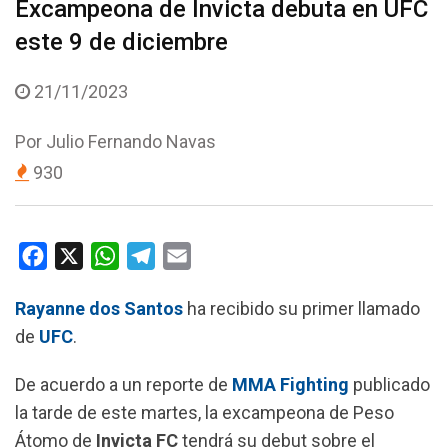
Excampeona de Invicta debuta en UFC
este 9 de diciembre
21/11/2023
Por
Julio Fernando Navas
930
F
X
W
T
E
a
h
e
m
Rayanne dos Santos
ha recibido su primer llamado
c
a
l
a
de
UFC
.
e
t
e
i
b
s
g
l
De acuerdo a un reporte de
MMA Fighting
publicado
o
A
r
la tarde de este martes, la excampeona de Peso
o
p
a
Átomo de
Invicta FC
tendrá su debut sobre el