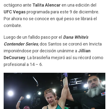
k
p
m
octágono ante
Talita Alencar
en una edición del
UFC Vegas
programada para este 9 de diciembre.
Por ahora no se conoce en qué peso se librará el
combate.
Luego de un fallido paso por el
Dana White’s
Contender Series
, dos Santos se coronó en Invicta
imponiéndose por decisión unánime a
Jillian
DeCoursey
. La brasileña mejoró así su récord como
profesional a 14 – 6.