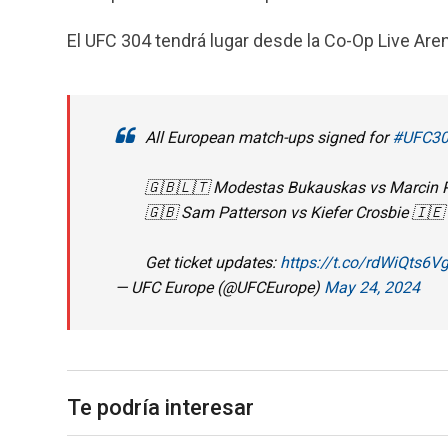
El UFC 304 tendrá lugar desde la Co-Op Live Aren
All European match-ups signed for
#UFC3
🇬🇧🇱🇹 Modestas Bukauskas vs Marcin P
🇬🇧 Sam Patterson vs Kiefer Crosbie 🇮🇪
Get ticket updates:
https://t.co/rdWiQts6V
— UFC Europe (@UFCEurope)
May 24, 2024
Te podría interesar