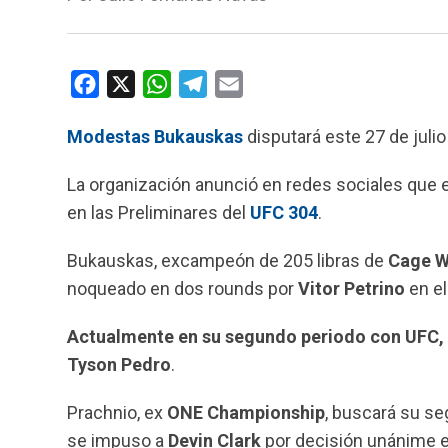
F
X
W
T
E
a
h
e
m
Modestas Bukauskas
disputará este 27 de juli
c
a
l
a
e
t
e
i
La organización anunció en redes sociales que 
b
s
g
l
en las Preliminares del
UFC 304
.
o
A
r
o
p
a
Bukauskas, excampeón de 205 libras de
Cage W
k
p
m
noqueado en dos rounds por
Vitor Petrino
en e
Actualmente en su segundo periodo con UFC, e
Tyson Pedro
.
Prachnio, ex
ONE Championship
, buscará su se
se impuso a
Devin Clark
por decisión unánime e