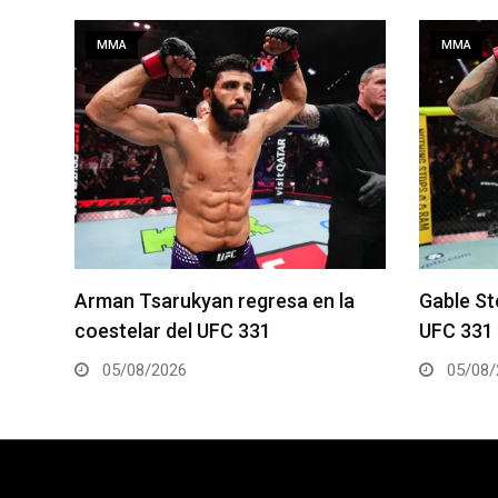
MMA
MMA
toja
Arman Tsarukyan regresa en la
Gable St
C 331
coestelar del UFC 331
UFC 331
05/08/2026
05/08/