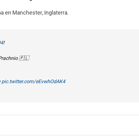
a en Manchester, Inglaterra.
04
!
rachnio 🇵🇱
g
pic.twitter.com/eEvwhOdAK4