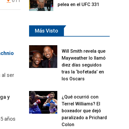
611
pelea en el UFC 331
Más Visto
Will Smith revela que
achnio
Mayweather lo llamó
diez días seguidos
tras la ‘bofetada’ en
 al ser
los Oscars
ga y
¿Qué ocurrió con
Terrel Williams? El
boxeador que dejó
paralizado a Prichard
35 años
Colon