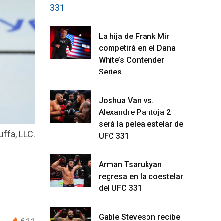
La hija de Frank Mir
competirá en el Dana
White’s Contender
Series
Joshua Van vs.
Alexandre Pantoja 2
será la pelea estelar del
ffa, LLC.
UFC 331
Arman Tsarukyan
regresa en la coestelar
del UFC 331
Gable Steveson recibe