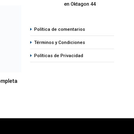
en Oktagon 44
MMA
M
Política de comentarios
Términos y Condiciones
Políticas de Privacidad
ompleta
La hija de Frank Mir competirá en
Josh
el Dana White’s Contender Series
2 se
05/08/2026
05