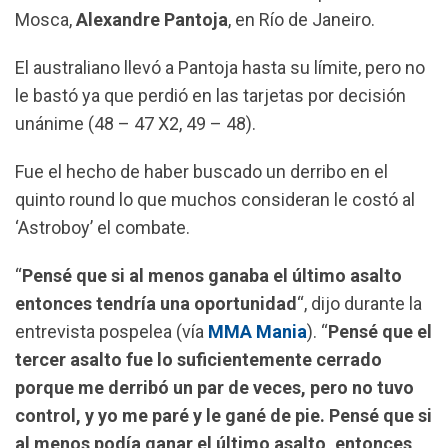
k
p
m
Mosca,
Alexandre Pantoja
, en Río de Janeiro.
El australiano llevó a Pantoja hasta su límite, pero no
le bastó ya que perdió en las tarjetas por decisión
unánime (48 – 47 X2, 49 – 48).
Fue el hecho de haber buscado un derribo en el
quinto round lo que muchos consideran le costó al
‘Astroboy’ el combate.
“
Pensé que si al menos ganaba el último asalto
entonces tendría una oportunidad
“, dijo durante la
entrevista pospelea (vía
MMA Mania
). “
Pensé que el
tercer asalto fue lo suficientemente cerrado
porque me derribó un par de veces, pero no tuvo
control, y yo me paré y le gané de pie. Pensé que si
al menos podía ganar el último asalto, entonces