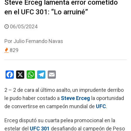
Steve Erceg lamenta error cometido
en el UFC 301: “Lo arruiné”
06/05/2024
Por
Julio Fernando Navas
829
F
X
W
T
E
a
h
e
m
2 – 2 de cara al último asalto, un imprudente derribo
c
a
l
a
le pudo haber costado a
Steve Erceg
la oportunidad
e
t
e
i
de convertirse en campeón mundial de
UFC
.
b
s
g
l
o
A
r
Erceg disputó su cuarta pelea promocional en la
o
p
a
estelar del
UFC 301
desafiando al campeón de Peso