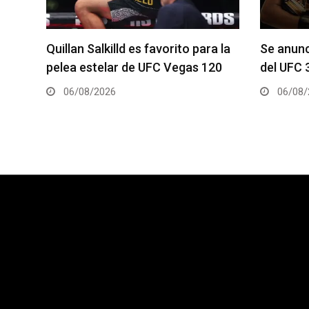
ra la
Se anuncia la cartelera completa
La hija
120
del UFC 331
el Dana
06/08/2026
05/0