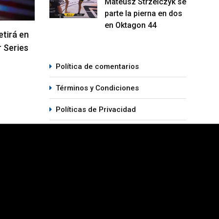
Mateusz Strzelczyk se
parte la pierna en dos
en Oktagon 44
re Pantoja
Arman Tsarukyan regresa en la
Qui
del UFC 331
coestelar del UFC 331
pe
05/08/2026
Política de comentarios
Términos y Condiciones
Políticas de Privacidad