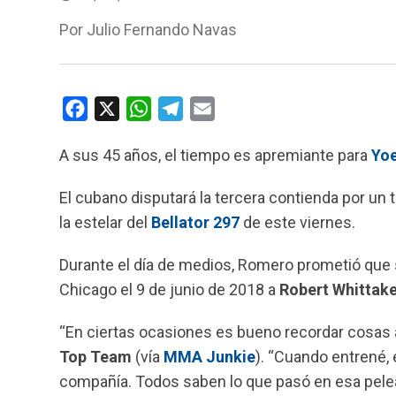
Por
Julio Fernando Navas
F
X
W
T
E
a
h
e
m
A sus 45 años, el tiempo es apremiante para
Yo
c
a
l
a
e
t
e
i
El cubano disputará la tercera contienda por un 
b
s
g
l
la estelar del
Bellator 297
de este viernes.
o
A
r
o
p
a
Durante el día de medios, Romero prometió que 
k
p
m
Chicago el 9 de junio de 2018 a
Robert Whittak
“En ciertas ocasiones es bueno recordar cosas a
Top Team
(vía
MMA Junkie
). “Cuando entrené, 
compañía. Todos saben lo que pasó en esa pelea