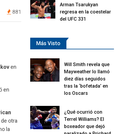
Arman Tsarukyan
881
regresa en la coestelar
del UFC 331
Más Visto
Will Smith revela que
kov
en
Mayweather lo llamó
diez días seguidos
tras la ‘bofetada’ en
ó en
los Oscars
.
ican
¿Qué ocurrió con
Terrel Williams? El
 de otra
boxeador que dejó
mo la
paralizado a Prichard