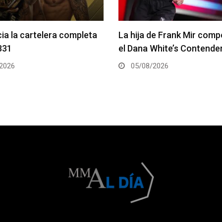
 de Frank Mir competirá en
Joshua Van vs. Alexand
 White’s Contender Series
2 será la pelea estelar 
8/2026
05/08/2026