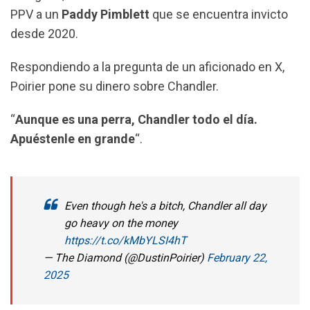
k
p
m
PPV a un
Paddy Pimblett
que se encuentra invicto
desde 2020.
Respondiendo a la pregunta de un aficionado en X,
Poirier pone su dinero sobre Chandler.
“
Aunque es una perra, Chandler todo el día.
Apuéstenle en grande
“.
Even though he's a bitch, Chandler all day
go heavy on the money
https://t.co/kMbYLSI4hT
— The Diamond (@DustinPoirier)
February 22,
2025