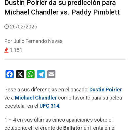
Dustin Poirier da su predicción para
Michael Chandler vs. Paddy Pimblett
26/02/2025
Por
Julio Fernando Navas
1.151
F
X
W
T
E
a
h
e
m
Pese a sus diferencias en el pasado,
Dustin Poirier
c
a
l
a
ve a
Michael Chandler
como favorito para su pelea
e
t
e
i
coestelar en el
UFC 314
.
b
s
g
l
o
A
r
1 – 4 en sus últimas cinco apariciones sobre el
o
p
a
octágono, el referente de
Bellator
enfrenta en el