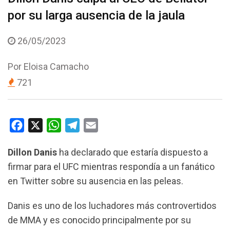
por su larga ausencia de la jaula
26/05/2023
Por
Eloisa Camacho
721
F
X
W
T
E
a
h
e
m
Dillon Danis
ha declarado que estaría dispuesto a
c
a
l
a
firmar para el UFC mientras respondía a un fanático
e
t
e
i
en Twitter sobre su ausencia en las peleas.
b
s
g
l
o
A
r
Danis es uno de los luchadores más controvertidos
o
p
a
de MMA y es conocido principalmente por su
k
p
m