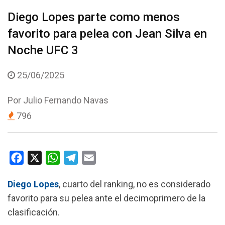
Diego Lopes parte como menos
favorito para pelea con Jean Silva en
Noche UFC 3
25/06/2025
Por
Julio Fernando Navas
796
F
X
W
T
E
a
h
e
m
Diego Lopes
, cuarto del ranking, no es considerado
c
a
l
a
favorito para su pelea ante el decimoprimero de la
e
t
e
i
clasificación.
b
s
g
l