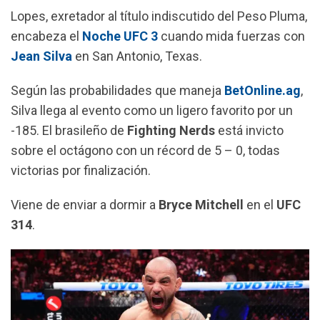
o
A
r
Lopes, exretador al título indiscutido del Peso Pluma,
o
p
a
encabeza el
Noche UFC 3
cuando mida fuerzas con
k
p
m
Jean Silva
en San Antonio, Texas.
Según las probabilidades que maneja
BetOnline.ag
,
Silva llega al evento como un ligero favorito por un
-185. El brasileño de
Fighting Nerds
está invicto
sobre el octágono con un récord de 5 – 0, todas
victorias por finalización.
Viene de enviar a dormir a
Bryce Mitchell
en el
UFC
314
.