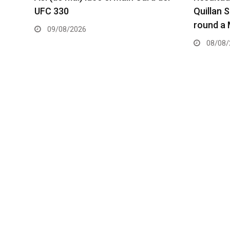
Quillan Salkilld somete en un
remodel
round a Mateusz Gamrot
08/08/
08/08/2026