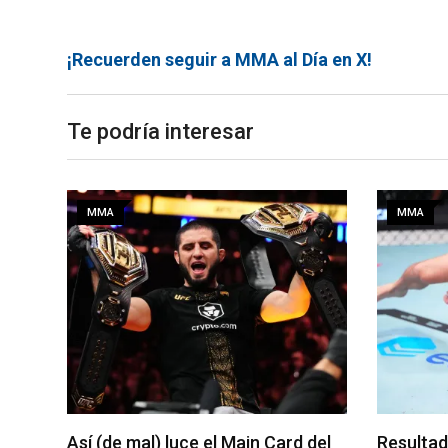
¡Recuerden seguir a MMA al Día en X!
Te podría interesar
MMA
MMA
del
Resultados del UFC Vegas 120:
Se prese