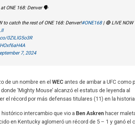
at ONE 168: Denver 🗣️
 to catch the rest of ONE 168: Denver!
#ONE168
| 🔴 LIVE NOW
II
t.co/0ZILlG5o3R
/5HOxf6aH4A
eptember 7, 2024
zo de un nombre en el
WEC
antes de arribar a UFC como p
n donde ‘Mighty Mouse’ alcanzó el estatus de leyenda al
el récord por más defensas titulares (11) en la histori
histórico intercambio que vio a
Ben Askren
hacer malet
nacido en Kentucky aglomeró un récord de 5 – 1 y ganó el 