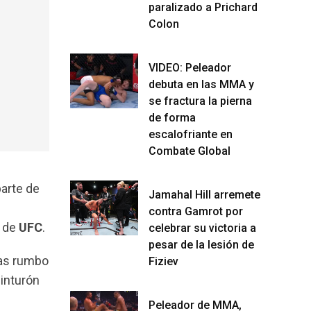
paralizado a Prichard
Colon
VIDEO: Peleador
debuta en las MMA y
se fractura la pierna
de forma
escalofriante en
Combate Global
arte de
Jamahal Hill arremete
contra Gamrot por
a de
UFC
.
celebrar su victoria a
pesar de la lesión de
as rumbo
Fiziev
cinturón
Peleador de MMA,