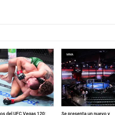
MMA
nta un nuevo y
Roberto Soldić queda lib