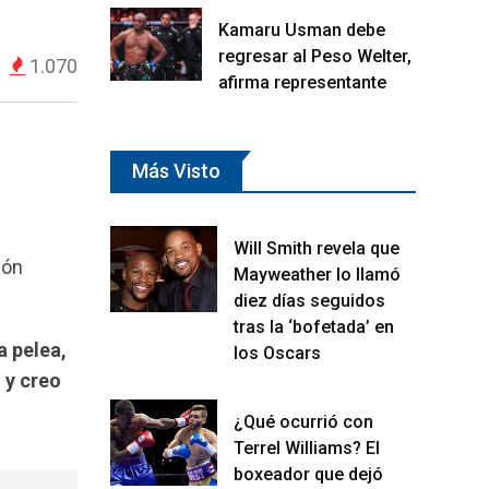
Kamaru Usman debe
regresar al Peso Welter,
1.070
afirma representante
Más Visto
Will Smith revela que
ión
Mayweather lo llamó
diez días seguidos
tras la ‘bofetada’ en
a pelea,
los Oscars
 y creo
¿Qué ocurrió con
Terrel Williams? El
boxeador que dejó