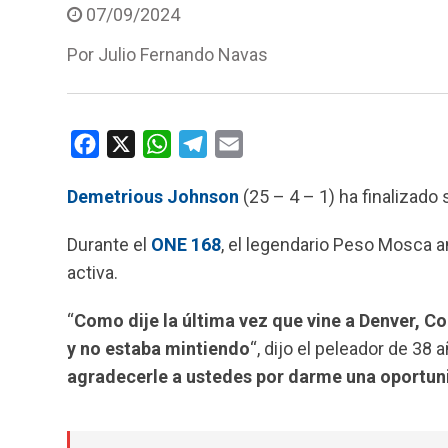
07/09/2024
Por
Julio Fernando Navas
F
X
W
T
E
a
h
e
m
Demetrious Johnson
(25 – 4 – 1) ha finalizado
c
a
l
a
e
t
e
i
Durante el
ONE 168
, el legendario Peso Mosca a
b
s
g
l
activa.
o
A
r
o
p
a
“
Como dije la última vez que vine a Denver, Co
k
p
m
y no estaba mintiendo
“, dijo el peleador de 38 a
agradecerle a ustedes por darme una oportun