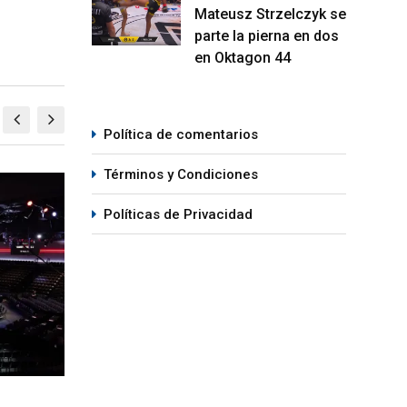
Mateusz Strzelczyk se
parte la pierna en dos
en Oktagon 44
Política de comentarios
Términos y Condiciones
MMA
M
Políticas de Privacidad
re de ONE
Kamaru Usman debe regresar al
Así 