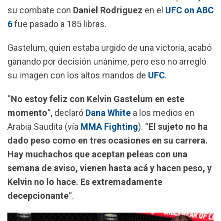
su combate con
Daniel Rodriguez
en el
UFC on ABC
o
p
a
6
fue pasado a 185 libras.
k
p
m
Gastelum, quien estaba urgido de una victoria, acabó
ganando por decisión unánime, pero eso no arregló
su imagen con los altos mandos de
UFC
.
“
No estoy feliz con Kelvin Gastelum en este
momento
“, declaró
Dana White
a los medios en
Arabia Saudita (vía
MMA Fighting
). “
El sujeto no ha
dado peso como en tres ocasiones en su carrera.
Hay muchachos que aceptan peleas con una
semana de aviso, vienen hasta acá y hacen peso, y
Kelvin no lo hace. Es extremadamente
decepcionante
“.