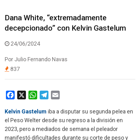
Dana White, “extremadamente
decepcionado” con Kelvin Gastelum
24/06/2024
Por
Julio Fernando Navas
837
F
X
W
T
E
a
h
e
m
Kelvin Gastelum
iba a disputar su segunda pelea en
c
a
l
a
el Peso Welter desde su regreso a la división en
e
t
e
i
2023, pero a mediados de semana el peleador
b
s
g
l
manifestó dificultades durante su corte de peso y
o
A
r